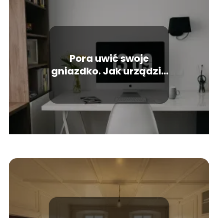
Pora uwić swoje
gniazdko. Jak urządzić
kawalerkę dla dwojga?