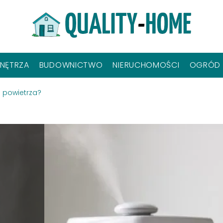
NĘTRZA
BUDOWNICTWO
NIERUCHOMOŚCI
OGRÓD
e powietrza?