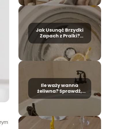
Jak Usunąć Brzydki
Zapach z Pralki?
Skuteczne Domowe
Metody
Ile waży wanna
żeliwna? Sprawdź,
jakie jest jej wpływ na
montaż!
órym