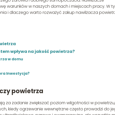
zego zdrowia i dobrego samopoczucia. Nawilżacze
wę warunków w naszych domach i miejscach pracy. W t
ądzenia i dlaczego warto rozważyć zakup nawilżacza powietr
wietrza
tatem wpływa na jakość powietrza?
trza w domu
bra Inwestycja?
czy powietrza
ają za zadanie zwiększać poziom wilgotności w powietrzu
wych, kiedy ogrzewanie wewnętrzne często prowadzi do j