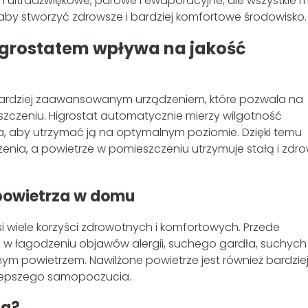
ym ultradźwiękowe, parowe i ewaporacyjne, ale wszystkie 
aby stworzyć zdrowsze i bardziej komfortowe środowisko.
higrostatem wpływa na jakość
bardziej zaawansowanym urządzeniem, które pozwala na
zczeniu. Higrostat automatycznie mierzy wilgotność
a, aby utrzymać ją na optymalnym poziomie. Dzięki temu
zenia, a powietrze w pomieszczeniu utrzymuje stałą i zdr
 powietrza w domu
 wiele korzyści zdrowotnych i komfortowych. Przede
 w łagodzeniu objawów alergii, suchego gardła, suchych
hym powietrzem. Nawilżone powietrze jest również bardzie
o lepszego samopoczucia.
za?