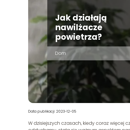
Jak działają
nawilżacze
powietrza?
Dom
Data publikacji: 2023-12-05
W dzisiejszych czasach, kiedy coraz więcej