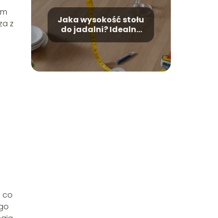
ym
Jaka wysokość stołu
za z
do jadalni? Idealne
wymiary dla Twojej
wygody
, co
ego