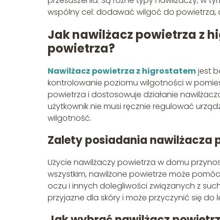
przesuszenia. Są różne typy nawilżaczy, w t
wspólny cel: dodawać wilgoć do powietrza, 
Jak nawilżacz powietrza z 
powietrza?
Nawilżacz powietrza z higrostatem
jest 
kontrolowanie poziomu wilgotności w pomies
powietrza i dostosowuje działanie nawilżacz
użytkownik nie musi ręcznie regulować urząd
wilgotność.
Zalety posiadania nawilżacza
Użycie nawilżaczy powietrza w domu przynosi
wszystkim, nawilżone powietrze może pomóc
oczu i innych dolegliwości związanych z suc
przyjazne dla skóry i może przyczynić się d
Jak wybrać nawilżacz powietr