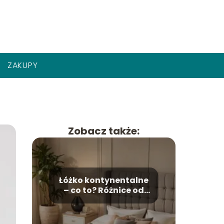
ZAKUPY
Zobacz także:
Łóżko kontynentalne
– co to? Różnice od
tradycyjnego