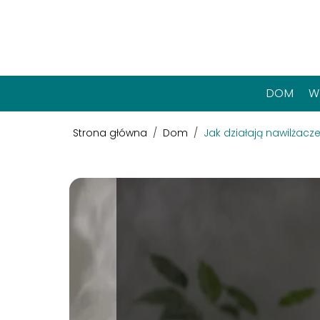
DOM
W
Strona główna
/
Dom
/
Jak działają nawilżacz