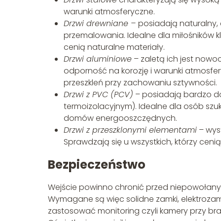
warunki atmosferyczne.
Drzwi drewniane –
posiadają naturalny, 
przemalowania. Idealne dla miłośników kl
cenią naturalne materiały.
Drzwi aluminiowe
– zaletą ich jest nowoc
odporność na korozję i warunki atmosfery
przeszkleń przy zachowaniu sztywności.
Drzwi z PVC (PCV)
– posiadają bardzo d
termoizolacyjnym). Idealne dla osób sz
domów energooszczędnych.
Drzwi z przeszklonymi elementami
– wys
Sprawdzają się u wszystkich, którzy ceni
Bezpieczeństwo
Wejście powinno chronić przed niepowołan
Wymagane są więc solidne zamki, elektrozam
zastosować monitoring czyli kamery przy br