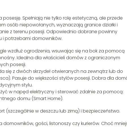
 posesję. Spełniają nie tylko rolę estetyczną, ale przede
em osób niepowołanych, wyznaczają granice działki i
anie z terenu posesji. Odpowiednio dobrane powinny
u i potrzebami domowników.
egle wzdłuż ogrodzenia, wsuwając się na bok za pomocą
monośny. Idealna dla właścicieli domów z ograniczonym
ch posesji.
da się z dwóch skrzydeł otwieranych na zewnątrz lub do
ejsca). Pasuje do większości stylów posesji. Dobra dla dom
dycyjnym stylu.
ć w napęd elektryczny i sterować zdalnie za pomocą:
ligentnego domu (Smart Home).
 (szczególnie w deszczu lub zimą) i bezpieczeństwo.
la domowników, gości, listonoszy czy kurierów. Choć mnie