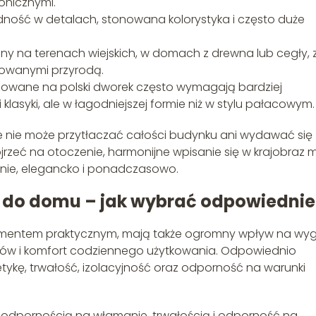
tonicznymi.
dność w detalach, stonowana kolorystyka i często duże
ny na terenach wiejskich, w domach z drewna lub cegły, 
rowanymi przyrodą.
zowane na polski dworek często wymagają bardziej
lasyki, ale w łagodniejszej formie niż w stylu pałacowym
e nie może przytłaczać całości budynku ani wydawać się
ojrzeć na otoczenie, harmonijne wpisanie się w krajobraz 
lnie, elegancko i ponadczasowo.
h do domu – jak wybrać odpowiednie
lementem praktycznym, mają także ogromny wpływ na wy
ów i komfort codziennego użytkowania. Odpowiednio
tykę, trwałość, izolacyjność oraz odporność na warunki
 odpornością na włamanie, trwałością i odporność na