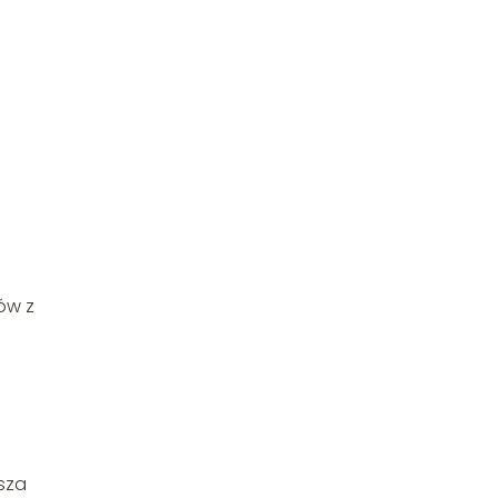
ów z
jsza