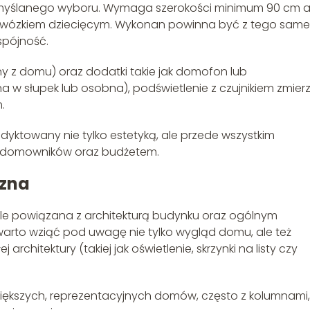
zemyślanego wyboru. Wymaga szerokości minimum 90 cm 
y wózkiem dziecięcym. Wykonan powinna być z tego sam
spójność.
y z domu) oraz dodatki takie jak domofon lub
 w słupek lub osobna), podświetlenie z czujnikiem zmier
.
dyktowany nie tylko estetyką, ale przede wszystkim
ia domowników oraz budżetem.
czna
iśle powiązana z architekturą budynku oraz ogólnym
, warto wziąć pod uwagę nie tylko wygląd domu, ale też
rchitektury (takiej jak oświetlenie, skrzynki na listy czy
większych, reprezentacyjnych domów, często z kolumnami,