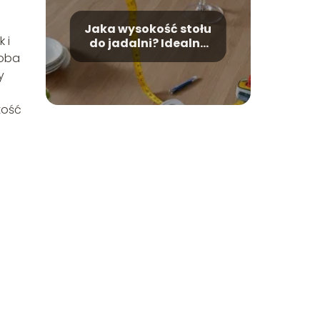
Jaka wysokość stołu
 i
do jadalni? Idealne
wymiary dla Twojej
soba
wygody
y
tość