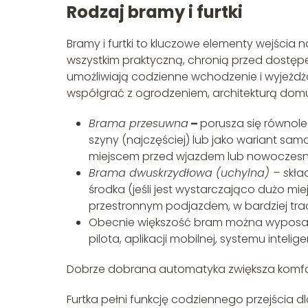
Rodzaj bramy i furtki
Bramy i furtki to kluczowe elementy wejścia na
wszystkim praktyczną, chronią przed dostęp
umożliwiają codzienne wchodzenie i wyjeżdż
współgrać z ogrodzeniem, architekturą dom
Brama przesuwna
–
porusza się równol
szyny (najczęściej) lub jako wariant sa
miejscem przed wjazdem lub nowoczesny
Brama dwuskrzydłowa (uchylna) – s
kła
środka (jeśli jest wystarczająco dużo mi
przestronnym podjazdem, w bardziej tra
Obecnie większość bram można wyposaży
pilota, aplikacji mobilnej, systemu inte
Dobrze dobrana automatyka zwiększa komfort
Furtka pełni funkcję codziennego przejścia d