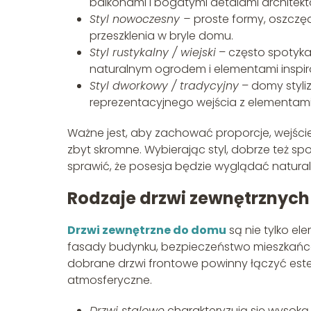
balkonami i bogatymi detalami architek
Styl nowoczesny –
proste formy, oszczę
przeszklenia w bryle domu.
Styl rustykalny / wiejski
– często spotyka
naturalnym ogrodem i elementami inspi
Styl dworkowy / tradycyjny
– domy styli
reprezentacyjnego wejścia z elementami k
Ważne jest, aby zachować proporcje, wejści
zbyt skromne. Wybierając styl, dobrze też sp
sprawić, że posesja będzie wyglądać natura
Rodzaje drzwi zewnętrznyc
Drzwi zewnętrzne do domu
są nie tylko e
fasady budynku, bezpieczeństwo mieszkańc
dobrane drzwi frontowe powinny łączyć este
atmosferyczne.
Drzwi stalowe
charakteryzują się wysoką