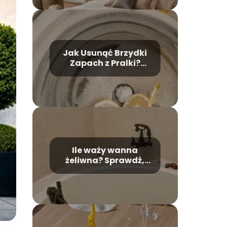
Jak Usunąć Brzydki
Zapach z Pralki?
Skuteczne Domowe
Metody
Ile waży wanna
żeliwna? Sprawdź,
jakie jest jej wpływ na
montaż!