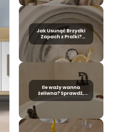
Jak Usunąć Brzydki
Zapach z Pralki?
Skuteczne Domowe
Metody
Ile waży wanna
żeliwna? Sprawdź,
jakie jest jej wpływ na
montaż!