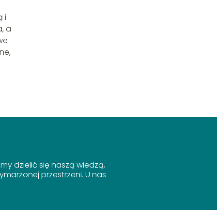
 i
, a
we
ne,
y dzielić się naszą wiedzą,
marzonej przestrzeni. U nas