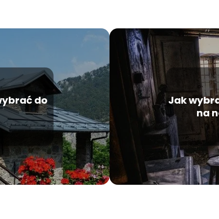
 wybrać do
Jak wybra
na 