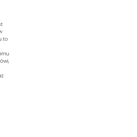
st
w
u to
temu
ówi,
az