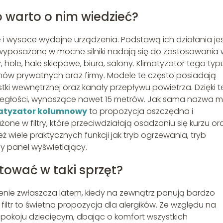
 warto o nim wiedzieć?
i wysoce wydajne urządzenia. Podstawą ich działania je
 wyposażone w mocne silniki nadają się do zastosowania 
hole, hale sklepowe, biura, salony. Klimatyzator tego typ
omów prywatnych oraz firmy. Modele te często posiadają
tki wewnętrznej oraz kanały przepływu powietrza. Dzięki 
ległości, wynoszące nawet 15 metrów. Jak sama nazwa m
atyzator kolumnowy
to propozycja oszczędna i
ne w filtry, które przeciwdziałają osadzaniu się kurzu or
ż wiele praktycznych funkcji jak tryb ogrzewania, tryb
y panel wyświetlający.
tować w taki sprzęt?
enie zwłaszcza latem, kiedy na zewnątrz panują bardzo
ltr to świetna propozycja dla alergików. Ze względu na
y pokoju dziecięcym, dbając o komfort wszystkich