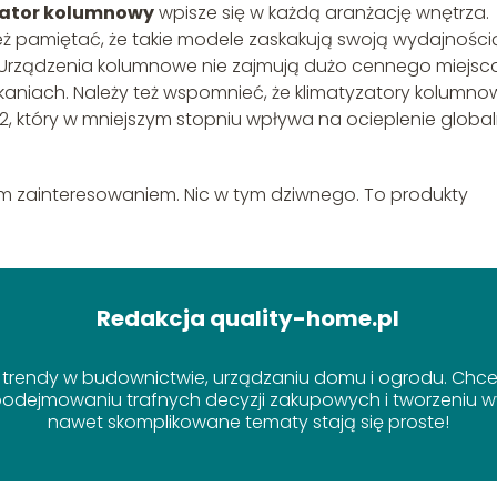
zator kolumnowy
wpisze się w każdą aranżację wnętrza.
ż pamiętać, że takie modele zaskakują swoją wydajnością
 Urządzenia kolumnowe nie zajmują dużo cennego miejsca
kaniach. Należy też wspomnieć, że klimatyzatory kolumno
2, który w mniejszym stopniu wpływa na ocieplenie global
m zainteresowaniem. Nic w tym dziwnego. To produkty
Redakcja quality-home.pl
 trendy w budownictwie, urządzaniu domu i ogrodu. Chcem
dejmowaniu trafnych decyzji zakupowych i tworzeniu wy
nawet skomplikowane tematy stają się proste!