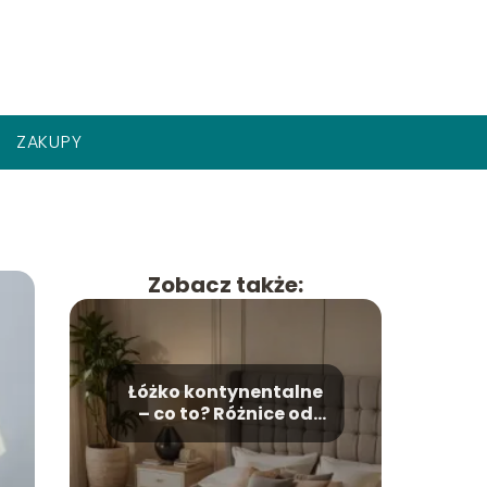
ZAKUPY
Zobacz także:
Łóżko kontynentalne
– co to? Różnice od
tradycyjnego