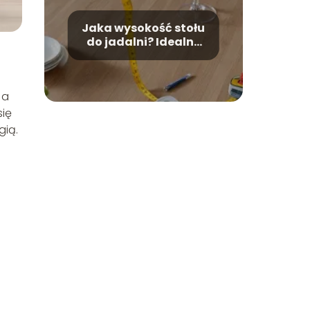
Jaka wysokość stołu
do jadalni? Idealne
wymiary dla Twojej
wygody
 a
się
gią.