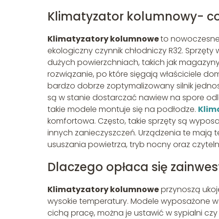
Klimatyzator kolumnowy- co
Klimatyzatory kolumnowe
to nowoczesne 
ekologiczny czynnik chłodniczy R32. Sprzęty
dużych powierzchniach, takich jak magazyny, 
rozwiązanie, po które sięgają właściciele d
bardzo dobrze zoptymalizowany silnik jednos
są w stanie dostarczać nawiew na spore od
takie modele montuje się na podłodze.
Klim
komfortowa. Często, takie sprzęty są wyposażo
innych zanieczyszczeń. Urządzenia te mają te
ususzania powietrza, tryb nocny oraz czyteln
Dlaczego opłaca się zainwes
Klimatyzatory kolumnowe
przynoszą ukoj
wysokie temperatury. Modele wyposażone w fi
cichą pracę, można je ustawić w sypialni cz