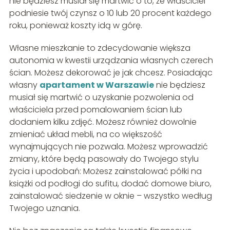
nie będziesz musiał się martwić o to, że właściciel
podniesie twój czynsz o 10 lub 20 procent każdego
roku, ponieważ koszty idą w górę.
Własne mieszkanie to zdecydowanie większa
autonomia w kwestii urządzania własnych czerech
ścian. Możesz dekorować je jak chcesz. Posiadając
własny
apartament w Warszawie
nie będziesz
musiał się martwić o uzyskanie pozwolenia od
właściciela przed pomalowaniem ścian lub
dodaniem kilku zdjęć. Możesz również dowolnie
zmieniać układ mebli, na co większość
wynajmujących nie pozwala. Możesz wprowadzić
zmiany, które będą pasowały do Twojego stylu
życia i upodobań: Możesz zainstalować półki na
książki od podłogi do sufitu, dodać domowe biuro,
zainstalować siedzenie w oknie – wszystko według
Twojego uznania.