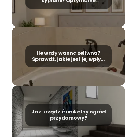
sypialni? Optymalne
rozmieszczenia dla wygody i
elegancji
Ile waży wanna żeliwna?
Sprawdź, jakie jest jej wpływ
na montaż!
Jak urządzić unikalny ogród
przydomowy?