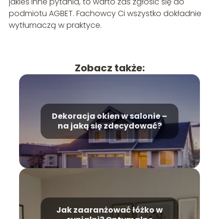
jakieś inne pytania, to warto zaś zgłosić się do
podmiotu AGBET. Fachowcy Ci wszystko dokładnie
wytłumaczą w praktyce.
Zobacz także:
Dekoracja okien w salonie –
na jaką się zdecydować?
Jak zaaranżować łóżko w