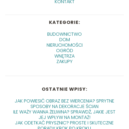
KONTAKT
KATEGORIE:
BUDOWNICTWO
DOM
NIERUCHOMOŚCI
OGRÓD
WNĘTRZA
ZAKUPY
OSTATNIE WPISY:
JAK POWIESIĆ OBRAZ BEZ WIERCENIA? SPRYTNE
SPOSOBY NA DEKORACJE ŚCIAN
ILE WAŻY WANNA ŻELIWNA? SPRAWDŹ, JAKIE JEST
JEJ WPŁYW NA MONTAŻ!
JAK ODETKAĆ PRYSZNIC? PROSTE I SKUTECZNE
PORADY KROK PO KROKU