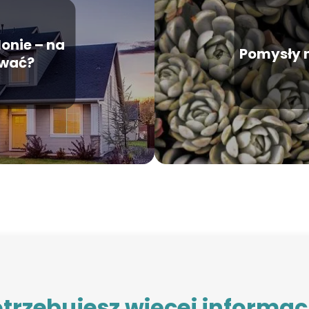
onie – na
Pomysły n
ować?
trzebujesz więcej informac