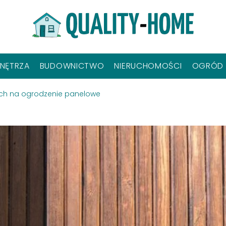
NĘTRZA
BUDOWNICTWO
NIERUCHOMOŚCI
OGRÓD
ych na ogrodzenie panelowe