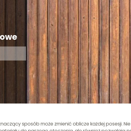
lowe
 znaczący sposób może zmienić oblicze każdej posesji. Nie
ateriału do naszego otoczenia, ale również pozwalają n