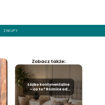
ZAKUPY
Zobacz także:
Łóżko kontynentalne
– co to? Różnice od
tradycyjnego