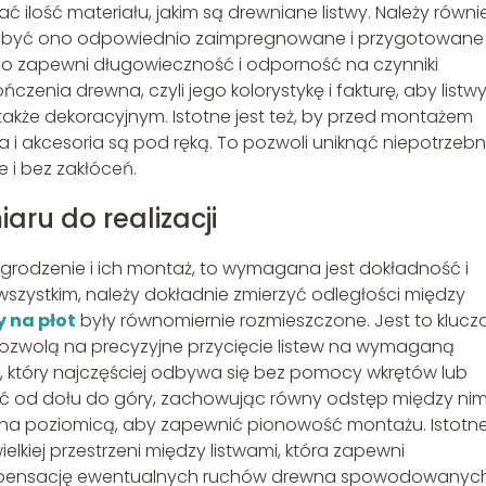
ilość materiału, jakim są drewniane listwy. Należy równi
 być ono odpowiednio zaimpregnowane i przygotowane
o zapewni długowieczność i odporność na czynniki
zenia drewna, czyli jego kolorystykę i fakturę, aby listw
także dekoracyjnym. Istotne jest też, by przed montażem
a i akcesoria są pod ręką. To pozwoli uniknąć niepotrzeb
e i bez zakłóceń.
ru do realizacji
ogrodzenie i ich montaż, to wymagana jest dokładność i
wszystkim, należy dokładnie zmierzyć odległości między
 na płot
były równomiernie rozmieszczone. Jest to kluc
 pozwolą na precyzyjne przycięcie listew na wymaganą
, który najczęściej odbywa się bez pomocy wkrętów lub
zać od dołu do góry, zachowując równy odstęp między nimi
na poziomicą, aby zapewnić pionowość montażu. Istotn
elkiej przestrzeni między listwami, która zapewni
ompensację ewentualnych ruchów drewna spowodowanyc