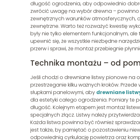
długość ogrodzenia, aby odpowiednio dobrać 
zwrócić uwagę na wybór drewna – powinno
zewnętrznych warunków atmosferycznych, c
zewnętrzne. Warto też rozważyć kwestię wykońc
były nie tylko elementem funkcjonalnym, ale 
upewnić się, że wszystkie niezbędne narzędzi
przerw i sprawi, że montaż przebiegnie płynni
Technika montażu – od pomia
Jeśli chodzi o drewniane listwy pionowe na 
przestrzeganie kilku ważnych kroków. Przede 
słupkami panelowymi, aby
drewniane listwy
dla estetyki całego ogrodzenia. Pomiary te
długość. Kolejnym etapem jest montaż listew
specjalnych złącz. Listwy należy przytwierd
Każda listwa powinna być również sprawdzo
jest także, by pamiętać o pozostawieniu niewi
odpowiednią cyrkulację powietrza oraz k