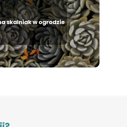
a skalniak w ogrodzie
ji?