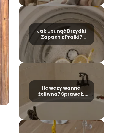
Jak Usunąć Brzydki
Zapach z Pralki?
Skuteczne Domowe
Metody
Ile waży wanna
żeliwna? Sprawdź,
jakie jest jej wpływ na
montaż!
a