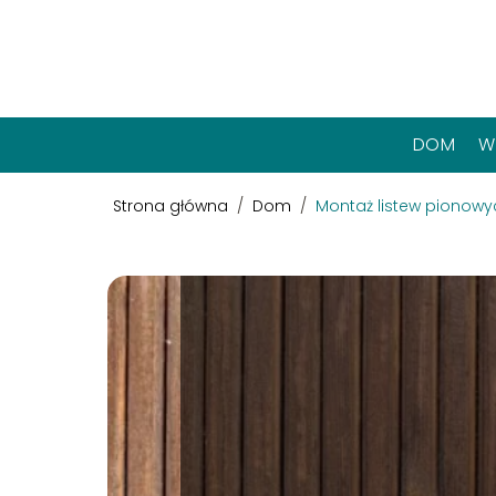
DOM
W
Strona główna
/
Dom
/
Montaż listew pionow