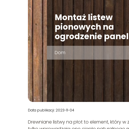
Montaż listew
pionowych na
ogrodzenie pane
Dom
Data publikacji: 2023-11-04
Drewniane listwy na płot to element, który w
tylko wprowadzają one ciepło naturalnego m