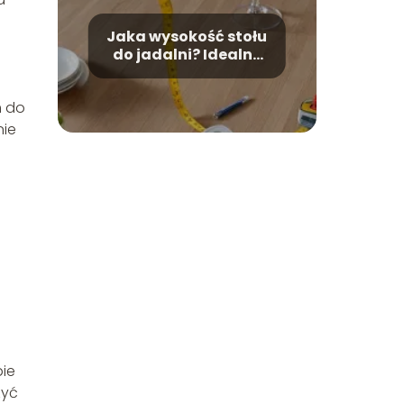
Jaka wysokość stołu
do jadalni? Idealne
wymiary dla Twojej
wygody
m do
nie
pie
zyć