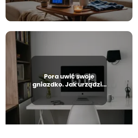
Pora uwić swoje
gniazdko. Jak urządzić
kawalerkę dla dwojga?