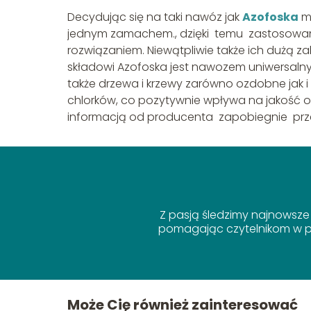
Decydując się na taki nawóz jak
Azofoska
mo
jednym zamachem., dzięki temu zastosowan
rozwiązaniem. Niewątpliwie także ich dużą z
składowi Azofoska jest nawozem uniwersalny
także drzewa i krzewy zarówno ozdobne jak 
chlorków, co pozytywnie wpływa na jakość 
informacją od producenta zapobiegnie prz
Z pasją śledzimy najnowsze
pomagając czytelnikom w po
Może Cię również zainteresować