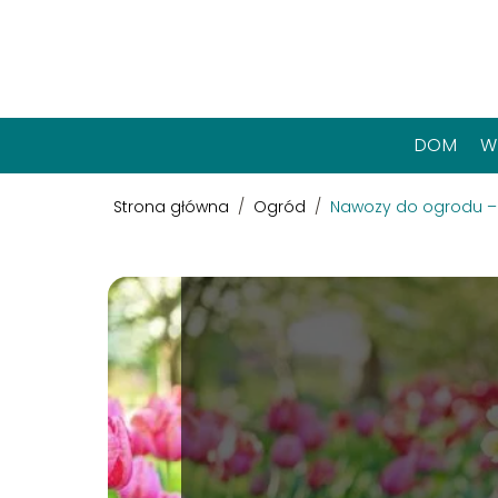
DOM
W
Strona główna
/
Ogród
/
Nawozy do ogrodu – c