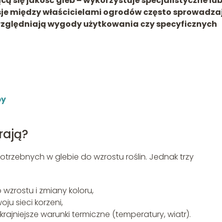
ą się jakość gleb – wykorzystuje specjalistyczne lu
sje między właścicielami ogrodów często sprowadza
uwzględniają wygody użytkowania czy specyficznych
by
rają?
potrzebnych w glebie do wzrostu roślin. Jednak trzy
wzrostu i zmiany koloru,
oju sieci korzeni,
rajniejsze warunki termiczne (temperatury, wiatr).