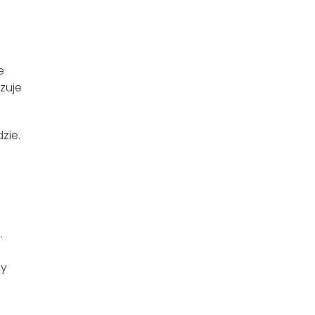
e
zuje
zie.
.
.
ny