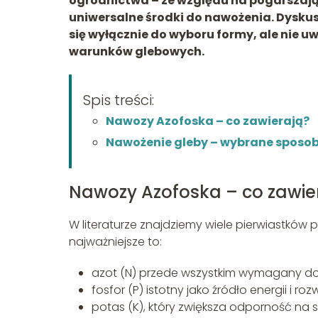
ogrodnictwa – ze względu na pogarszając
uniwersalne środki do nawożenia. Dysku
się wyłącznie do wyboru formy, ale nie 
warunków glebowych.
Spis treści:
Nawozy Azofoska – co zawierają?
Nawożenie gleby – wybrane sposo
Nawozy Azofoska – co zawie
W literaturze znajdziemy wiele pierwiastków 
najważniejsze to:
azot (N) przede wszystkim wymagany do 
fosfor (P) istotny jako źródło energii i rozw
potas (K), który zwiększa odporność na sk