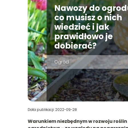
Nawozy do ogrod
co musisz o nich
wiedzieć i jak
prawidłowo je
dobierać?
Ogród
Data publikacji: 2022-09-28
Warunkiem niezbędnym w rozwoju roślin s