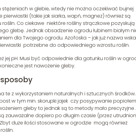
ych stężeniach w glebie, wtedy nie można oczekiwać bujnej
 pierwiastki (takie jak siarka, wapń, magnez) również są
roślin. Co ciekawe niektóre rośliny strączkowe pozyskują
niego glebę. Jednak obsadzenie ogrodu łubinem białym ni
aniem dla Twojego ogrodu. Azofoska – jak już nazwa wska
pierwiastki potrzebne do odpowiedniego wzrostu roślin.
ż jej pH. Musi być odpowiednie dla gatunku roślin w ogrod
onieczne jest nawożenie gleby.
 sposoby
 te z wykorzystaniem naturalnych i sztucznych środków.
ost w tym min. skorupki jajek czy posypywanie popiołem
ożeniem gleby to jednak są to metody mało precyzyjne 
ą zauważalne dopiero po długim czasie (przez utrudnio
 Zbyt duże ilości stosowane w ogrodzie mogą również
oślin.