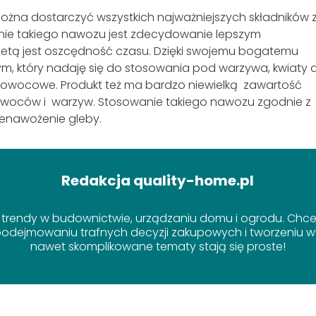
żna dostarczyć wszystkich najważniejszych składników 
ie takiego nawozu jest zdecydowanie lepszym
aletą jest oszcędność czasu. Dzięki swojemu bogatemu
m, który nadaję się do stosowania pod warzywa, kwiaty 
i owocowe. Produkt też ma bardzo niewielką zawartość
owoców i warzyw. Stosowanie takiego nawozu zgodnie z
enawożenie gleby.
Redakcja quality-home.pl
 trendy w budownictwie, urządzaniu domu i ogrodu. Chcem
dejmowaniu trafnych decyzji zakupowych i tworzeniu wy
nawet skomplikowane tematy stają się proste!