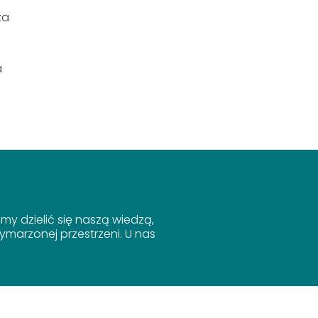
za
a
y dzielić się naszą wiedzą,
marzonej przestrzeni. U nas