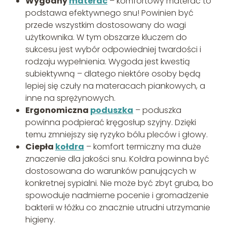
Wygodny
materac
– komfortowy materac to
podstawa efektywnego snu! Powinien być
przede wszystkim dostosowany do wagi
użytkownika. W tym obszarze kluczem do
sukcesu jest wybór odpowiedniej twardości i
rodzaju wypełnienia. Wygoda jest kwestią
subiektywną – dlatego niektóre osoby będą
lepiej się czuły na materacach piankowych, a
inne na sprężynowych.
Ergonomiczna
poduszka
– poduszka
powinna podpierać kręgosłup szyjny. Dzięki
temu zmniejszy się ryzyko bólu pleców i głowy.
Ciepła
kołdra
– komfort termiczny ma duże
znaczenie dla jakości snu. Kołdra powinna być
dostosowana do warunków panujących w
konkretnej sypialni. Nie może być zbyt gruba, bo
spowoduje nadmierne pocenie i gromadzenie
bakterii w łóżku co znacznie utrudni utrzymanie
higieny.