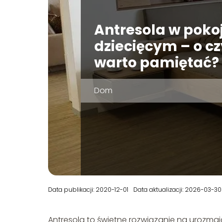
Antresola w poko
dziecięcym – o c
warto pamiętać?
Dom
Data publikacji: 2020-12-01
Data aktualizacji: 2026-03-30
Antresola to świetne rozwiązanie na urozmai