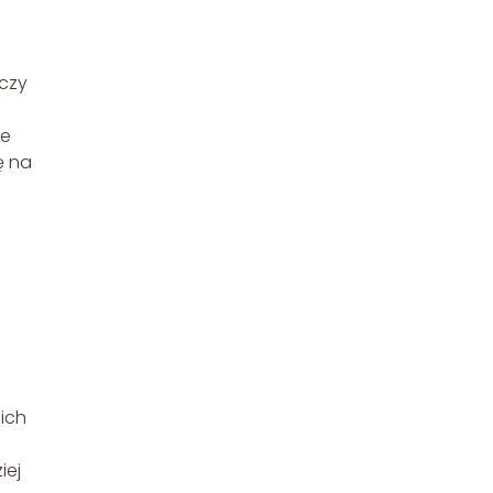
 czy
ze
ę na
nich
iej