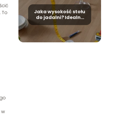
ścić
Jaka wysokość stołu
. To
do jadalni? Idealne
wymiary dla Twojej
wygody
ego
– w