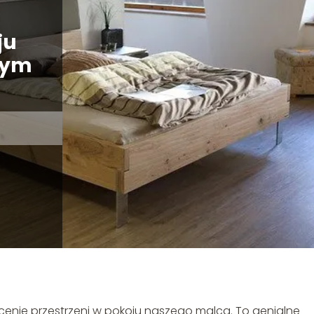
ju
zym
cenie przestrzeni w pokoju naszego malca. To genialne