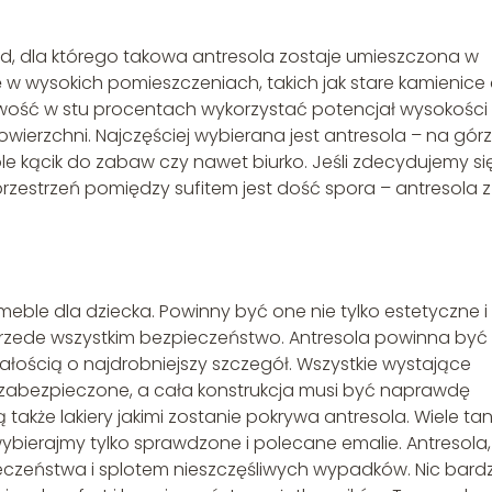
 dla którego takowa antresola zostaje umieszczona w
 w wysokich pomieszczeniach, takich jak stare kamienice
ość w stu procentach wykorzystać potencjał wysokości
wierzchni. Najczęściej wybierana jest antresola – na gór
le kącik do zabaw czy nawet biurko. Jeśli zdecydujemy si
estrzeń pomiędzy sufitem jest dość spora – antresola z
meble dla dziecka. Powinny być one nie tylko estetyczne i
 przede wszystkim bezpieczeństwo. Antresola powinna być
ałością o najdrobniejszy szczegół. Wszystkie wystające
i zabezpieczone, a cała konstrukcja musi być naprawdę
ą także lakiery jakimi zostanie pokrywa antresola. Wiele ta
bierajmy tylko sprawdzone i polecane emalie. Antresola,
ieczeństwa i splotem nieszczęśliwych wypadków. Nic bardz