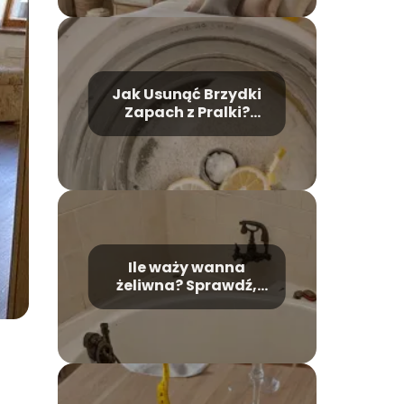
Jak Usunąć Brzydki
Zapach z Pralki?
Skuteczne Domowe
Metody
Ile waży wanna
żeliwna? Sprawdź,
jakie jest jej wpływ na
montaż!