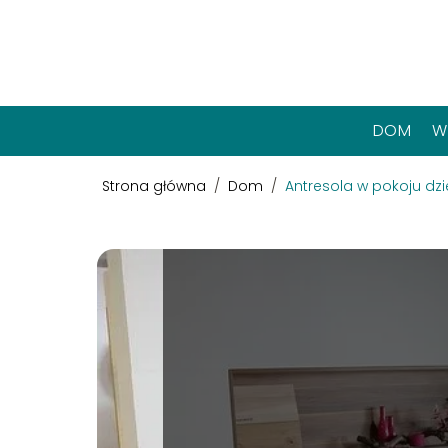
DOM
W
Strona główna
/
Dom
/
Antresola w pokoju d