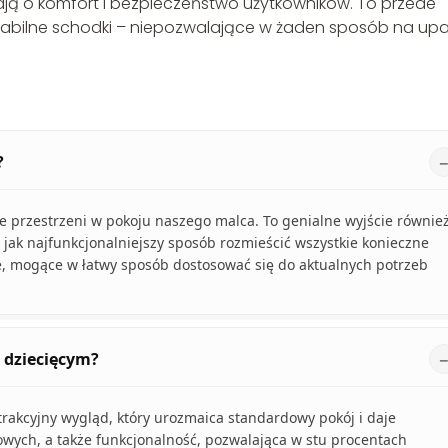
ją o komfort i bezpieczeństwo użytkowników. To przede
y stabilne schodki – niepozwalające w żaden sposób na up
?
e przestrzeni w pokoju naszego malca. To genialne wyjście równie
 jak najfunkcjonalniejszy sposób rozmieścić wszystkie konieczne
e, mogące w łatwy sposób dostosować się do aktualnych potrzeb
u dziecięcym?
trakcyjny wygląd, który urozmaica standardowy pokój i daje
wych, a także funkcjonalność, pozwalająca w stu procentach