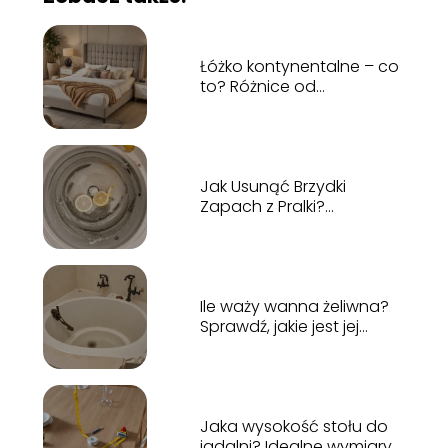
Łóżko kontynentalne – co
to? Różnice od
tradycyjnego
Jak Usunąć Brzydki
Zapach z Pralki?
Skuteczne Domowe
Metody
Ile waży wanna żeliwna?
Sprawdź, jakie jest jej
wpływ na montaż!
Jaka wysokość stołu do
jadalni? Idealne wymiary