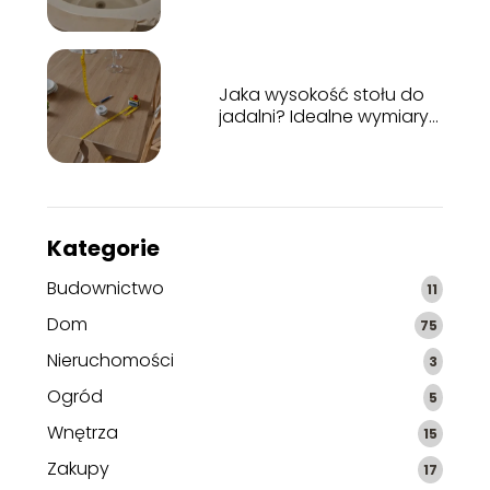
wpływ na montaż!
Jaka wysokość stołu do
jadalni? Idealne wymiary
dla Twojej wygody
Kategorie
Budownictwo
11
Dom
75
Nieruchomości
3
Ogród
5
Wnętrza
15
Zakupy
17